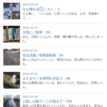
2023-03-29
今も憧れる①／人へ・１
人と逢い、「いいなあ」と想うことがある。まず、言葉遣い
で。…
2023-01-21
犬死に／戦争・29・
みな、犬死にしたんだ。実際、飛行機で突っみ、死んでしまっ
た…
2023-01-15
光る洗脳／情報最前線・54
落とし穴はそこかしこに。帰宅すれば、茶の間のテレビが光り
な…
2022-01-10
まだまだ／令和問わず語り・48
呆れる事態が続いている。昔から？ただ、現在ほど、世界レベ
ル…
2022-01-05
人殺しの国で／この領土で・728
都市への空襲を受けたというのだ。玉砕などの号令も。挙句は